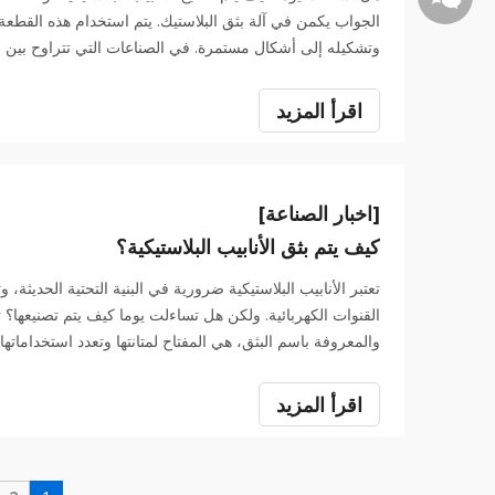
الجواب يكمن في آلة بثق البلاستيك. يتم استخدام هذه القطعة
وتشكيله إلى أشكال مستمرة. في الصناعات التي تتراوح بين البن
دورًا حاسمًا في إنشاء مجموعة واسعة من المنتجات.
اقرأ المزيد
[اخبار الصناعة]
كيف يتم بثق الأنابيب البلاستيكية؟
تعتبر الأنابيب البلاستيكية ضرورية في البنية التحتية الحديث
القنوات الكهربائية. ولكن هل تساءلت يوما كيف يتم تصنيعها؟ تعتب
والمعروفة باسم البثق، هي المفتاح لمتانتها وتعدد استخدامات
البلاستيكية وكيف تضمن هذه العملية الحصول على منتجات م
لسبب أهمية البثق في إنتاج أنابيب PVC موثوقة وطويلة الأمد.
اقرأ المزيد