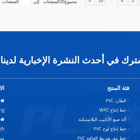
»
20
...
4
3
مجموع20الصفحات إلى
الصفحات
ح
ترك في أحدث النشرة الإخبارية لدينا
فئة المنتج
الا
الطارد PVC

خط إنتاج WPC
iagang
آلة صنع الأنابيب البلاستيكية

خط إنتاج لوح PVC
خط بثق شريط الحافة PVC
مدينة Jingjiang 