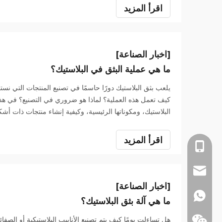
اقرأ المزيد
[اخبار الصناعة]
ما هي عملية البثق في البلاستيك؟
يلعب بثق البلاستيك دورًا حاسمًا في تصنيع المنتجات التي نستخد
كيف تعمل هذه العملية؟ لماذا هو ضروري في التصنيع؟ في ه
البلاستيك، ومكوناتها الرئيسية، وكيفية إنشاء منتجات ذات أش
ومزايا البثق في صناعات مثل التعبئة والتغليف والبناء والصناع
اقرأ المزيد
+86-1805153701
info@anda-china
[اخبار الصناعة]
+86-1805153701
ما هي آلة بثق البلاستيك؟
هل تساءلت يومًا كيف يتم تصنيع الأنابيب البلاستيكية أو الصفا