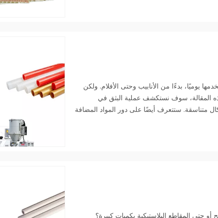
مها يوميًا، بدءًا من الأنابيب وحتى الأفلام. ولكن
ذه المقالة، سوف نستكشف عملية البثق في
كال متناسقة. ستتعرف أيضًا على دور المواد المضافة
ات الطبية.
ئح أو حتى المقاطع البلاستيكية بكميات كبيرة؟