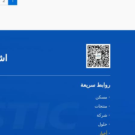
2
1
اش
روابط سريعة
مسكن
منتجات
شركة
حلول
أخبار