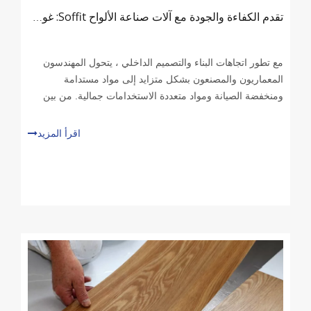
تقدم الكفاءة والجودة مع آلات صناعة الألواح Soffit: غوص عميق في خط إنتاج لوحة PVC Soffit
مع تطور اتجاهات البناء والتصميم الداخلي ، يتحول المهندسون
المعماريون والمصنعون بشكل متزايد إلى مواد مستدامة
ومنخفضة الصيانة ومواد متعددة الاستخدامات جمالية. من بين
الخيارات العليا مركب خشبي البلاستيك (WPC)-مادة هجينة
معروفة بمتانتها ، ومقاومة الطقس ، ومظهرها الشبيه بالخشب.
اقرأ المزيد
أصبحت ألواح الحائط WPC ، على وجه الخصوص ، حلاً للتطبيقات
الداخلية والخارجية في المساحات السكنية والتجارية والعامة.