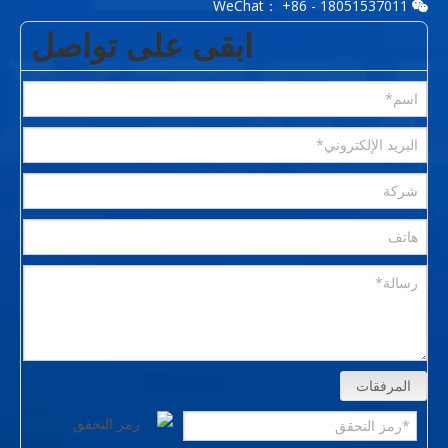
WeChat： +86 - 18051537011

ابقى على تواصل
المرفقات