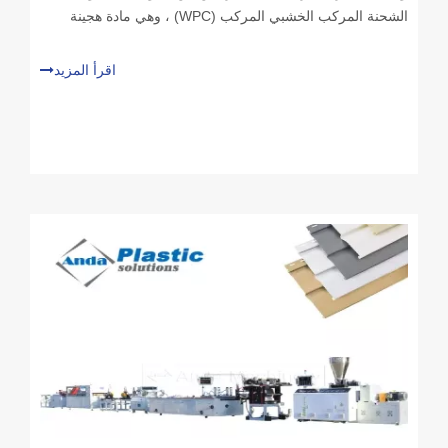
الشحنة المركب الخشبي المركب (WPC) ، وهي مادة هجينة
تجمع بين جمال الخشب ومتانة البلاستيك. تستخدم على نطاق
واسع في الكسوة والسقوف والأقسام والجدران الزخرفية ،
اقرأ المزيد
وأصبحت لوحات الحائط WPC ميزة أساسية في كل من
التطبيقات السكنية والتجارية. يوجد خلف صعودهم خط إنتاج
لوحات WPC متطورة-سلسلة من الآلات المهندسة بدقة وعمليات
مصممة لتقديم نتائج متسقة وعالية الجودة على النطاق الصناعي.