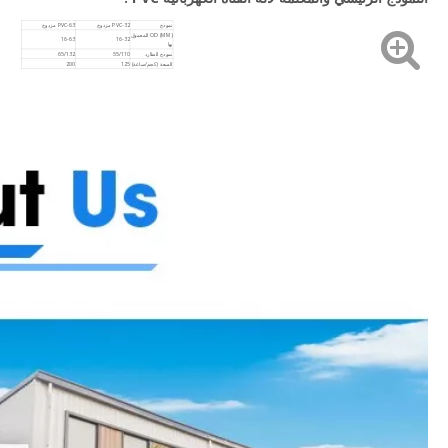
نموذج
PVC-32 مزدوج
PVC-63 مزدوج
OD (MM) المعمول
16-63
16-32
بها
نموذج الطارد
55/110
65/132
السعة (كجم/ساعة)
125
200