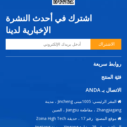
اشترك في أحدث النشرة
الإخبارية لدينا
الاشتراك
روابط سريعة
فئة المنتج
الاتصال بـ ANDA
المقر الرئيسي: 1005مبنى Jincheng ، مدينة

Zhangjiagang ، مقاطعة Jiangsu ، الصين
موقع المصنع: رقم 17 ، حديقة Zoina High Tech

الصناعية ، رقم 28 ، شارع Xingang ، مدينة Jingjiang