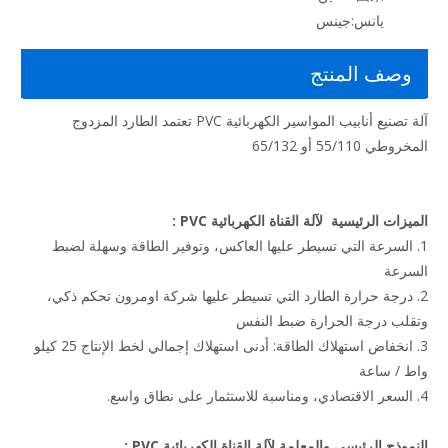
يانس:
جينس
وصف المنتج
آلة تصنيع أنابيب المواسير الكهربائية PVC تعتمد الطارد المزدوج
المخروطي 55/110 أو 65/132
الميزات الرئيسية
لآلة القناة الكهربائية PVC
:
1. السرعة التي تسيطر عليها العاكس، وتوفير الطاقة وسهلة لضبط
السرعة
2. درجة حرارة الطارد التي تسيطر عليها شركة اومرون تحكم ذكي،
وتقلب درجة الحرارة ضبط النفس
3. انخفاض استهلاك الطاقة: أدنى استهلاك إجمالي لخط الإنتاج 25 كيلو
واط / ساعة
4. السعر الاقتصادي، ومناسبة للاستثمار على نطاق واسع.
النموذج الرئيسي والمعلمة
لآلة القناة الكهربائية PVC
: